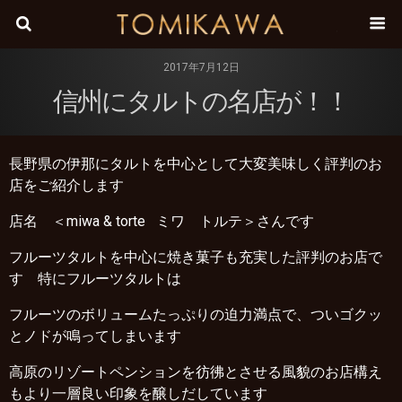
株式会
2017年7月12日
信州にタルトの名店が！！
長野県の伊那にタルトを中心として大変美味しく評判のお
店をご紹介します
店名 ＜miwa & torte ミワ トルテ＞さんです
フルーツタルトを中心に焼き菓子も充実した評判のお店で
す 特にフルーツタルトは
フルーツのボリュームたっぷりの迫力満点で、ついゴクッ
とノドが鳴ってしまいます
高原のリゾートペンションを彷彿とさせる風貌のお店構え
もより一層良い印象を醸しだしています