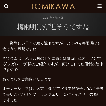
株式会
2021年7月14日
梅雨明けが近そうですね
鬱陶しい日々が続く近頃ですが、どうやら梅雨明けも
近そうな気配ですね
さて今回は、来る八月の下旬に鎌倉は御成町にオープンす
る“レガレ・ヴ”様のご紹介ですが、何分にもまだ店舗改装中
ですので、
あらましをご案内いたします。
オーナーシェフは北区東十条の“アドリア洋菓子店”のご長男
で長いことパリでブーランジェリー＆パティスリーの修行
で培った